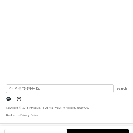
search
TALK
Copyright ⓒ 2018 RHEEMIN ㅣOfficial Website All rights reserved.
Contact us
/
Privacy Policy
COMPANY : RHEEMIN / CEO : MIN KYOUNG LEE / Personal information : JIN SUNG JU / ADDRESS : 83,