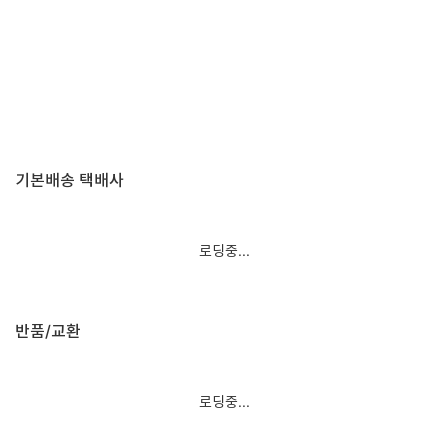
기본배송 택배사
로딩중...
반품/교환
로딩중...