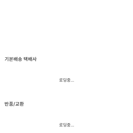
기본배송 택배사
로딩중...
반품/교환
로딩중...